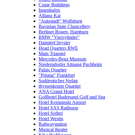
Crane Buildings
Innenhafen
Allianz Kai
“Autostadt“ Wolfsburg
Bavarian State Chancellery
Berliner Bogen, Hamburg
BMW "Vierzylinder"
DaimlerChrysler
Head Quarters RWE
Main Triangel
Mercedes-Benz Museum
Niederndorfer Attnang Puchheim
Palais Quartier
"Prisma" Frankfurt
Suddeutscher Verlag
thyssenkrupp Quartier
ANA Grand Hotel
Golfhotel Budersand Golf und Spa
Hotel Kempinski Airport
Hotel SAS Radisson
Hotel Sofitel
Hotel Westin
Railwaystation
Musical theater
Kika Hadikgasse