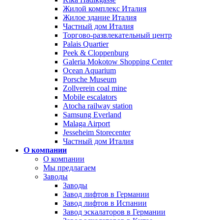
Жилой комплекс Италия
Жилое здание Италия
Частный дом Италия
Торгово-развлекательный центр
Palais Quartier
Peek & Cloppenburg
Galeria Mokotow Shopping Center
Ocean Aquarium
Porsche Museum
Zollverein coal mine
Mobile escalators
Atocha railway station
Samsung Everland
Malaga Airport
Jesseheim Storecenter
Частный дом Италия
О компании
О компании
Мы предлагаем
Заводы
Заводы
Завод лифтов в Германии
Завод лифтов в Испании
Завод эскалаторов в Германии