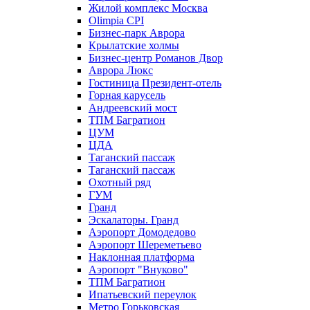
Жилой комплекс Москва
Olimpia CPI
Бизнес-парк Аврора
Крылатские холмы
Бизнес-центр Романов Двор
Аврора Люкс
Гостиница Президент-отель
Горная карусель
Андреевский мост
ТПМ Багратион
ЦУМ
ЦДА
Таганский пассаж
Таганский пассаж
Охотный ряд
ГУМ
Гранд
Эскалаторы. Гранд
Аэропорт Домодедово
Аэропорт Шереметьево
Наклонная платформа
Аэропорт "Внуково"
ТПМ Багратион
Ипатьевский переулок
Метро Горьковская