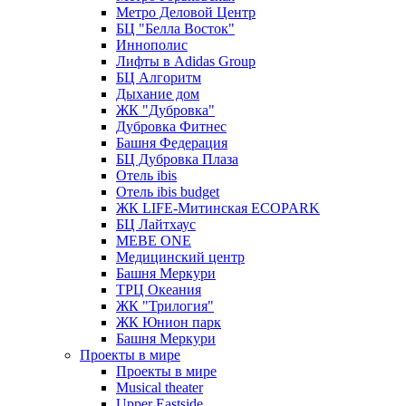
Метро Деловой Центр
БЦ "Белла Восток"
Иннополис
Лифты в Adidas Group
БЦ Алгоритм
Дыхание дом
ЖК "Дубровка"
Дубровка Фитнес
Башня Федерация
БЦ Дубровка Плаза
Отель ibis
Отель ibis budget
ЖК LIFE-Митинская ECOPARK
БЦ Лайтхаус
MEBE ONE
Медицинский центр
Башня Меркури
ТРЦ Океания
ЖК "Трилогия"
ЖК Юнион парк
Башня Меркури
Проекты в мире
Проекты в мире
Musical theater
Upper Eastside