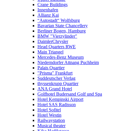
Crane Buildings
Innenhafen
Allianz Kai
“Autostadt“ Wolfsburg
Bavarian State Chancellery
Berliner Bogen, Hamburg
BMW "Vierzylinder"
DaimlerChrysler
Head Quarters RWE
Main Triangel
Mercedes-Benz Museum
Niederndorfer Attnang Puchheim
Palais Quartier
"Prisma" Frankfurt
Suddeutscher Verlag
thyssenkrupp Quartier
ANA Grand Hotel
Golfhotel Budersand Golf und Spa
Hotel Kempinski Airport
Hotel SAS Radisson
Hotel Sofitel
Hotel Westin
Railwaystation
Musical theater
Kika Hadikgasse