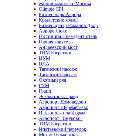
Жилой комплекс Москва
Olimpia CPI
Бизнес-парк Аврора
Крылатские холмы
Бизнес-центр Романов Двор
Аврора Люкс
Гостиница Президент-отель
Горная карусель
Андреевский мост
ТПМ Багратион
ЦУМ
ЦДА
Таганский пассаж
Таганский пассаж
Охотный ряд
ГУМ
Гранд
Эскалаторы. Гранд
Аэропорт Домодедово
Аэропорт Шереметьево
Наклонная платформа
Аэропорт "Внуково"
ТПМ Багратион
Ипатьевский переулок
Метро Горьковская