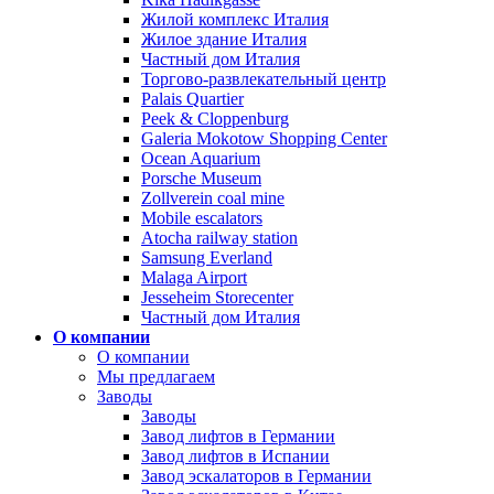
Жилой комплекс Италия
Жилое здание Италия
Частный дом Италия
Торгово-развлекательный центр
Palais Quartier
Peek & Cloppenburg
Galeria Mokotow Shopping Center
Ocean Aquarium
Porsche Museum
Zollverein coal mine
Mobile escalators
Atocha railway station
Samsung Everland
Malaga Airport
Jesseheim Storecenter
Частный дом Италия
О компании
О компании
Мы предлагаем
Заводы
Заводы
Завод лифтов в Германии
Завод лифтов в Испании
Завод эскалаторов в Германии