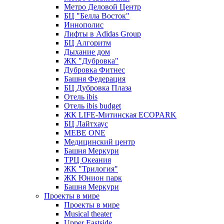
Метро Деловой Центр
БЦ "Белла Восток"
Иннополис
Лифты в Adidas Group
БЦ Алгоритм
Дыхание дом
ЖК "Дубровка"
Дубровка Фитнес
Башня Федерация
БЦ Дубровка Плаза
Отель ibis
Отель ibis budget
ЖК LIFE-Митинская ECOPARK
БЦ Лайтхаус
MEBE ONE
Медицинский центр
Башня Меркури
ТРЦ Океания
ЖК "Трилогия"
ЖК Юнион парк
Башня Меркури
Проекты в мире
Проекты в мире
Musical theater
Upper Eastside