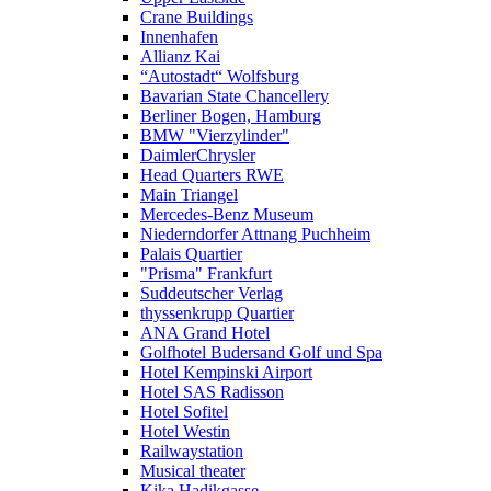
Crane Buildings
Innenhafen
Allianz Kai
“Autostadt“ Wolfsburg
Bavarian State Chancellery
Berliner Bogen, Hamburg
BMW "Vierzylinder"
DaimlerChrysler
Head Quarters RWE
Main Triangel
Mercedes-Benz Museum
Niederndorfer Attnang Puchheim
Palais Quartier
"Prisma" Frankfurt
Suddeutscher Verlag
thyssenkrupp Quartier
ANA Grand Hotel
Golfhotel Budersand Golf und Spa
Hotel Kempinski Airport
Hotel SAS Radisson
Hotel Sofitel
Hotel Westin
Railwaystation
Musical theater
Kika Hadikgasse