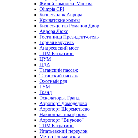
Жилой комплекс Москва
Olimpia CPI
Бизнес-парк Аврора
Крылатские холмы
Бизнес-центр Романов Двор
Аврора Люкс
Гостиница Президент-отель
Горная карусель
Андреевский мост
ТПМ Багратион
ЦУМ
ЦДА
Таганский пассаж
Таганский пассаж
Охотный ряд
ГУМ
Гранд
Эскалаторы. Гранд
Аэропорт Домодедово
Аэропорт Шереметьево
Наклонная платформа
Аэропорт "Внуково"
ТПМ Багратион
Ипатьевский переулок
Метро Горьковская