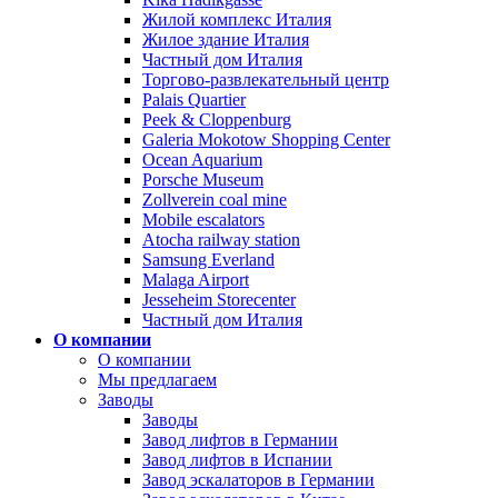
Жилой комплекс Италия
Жилое здание Италия
Частный дом Италия
Торгово-развлекательный центр
Palais Quartier
Peek & Cloppenburg
Galeria Mokotow Shopping Center
Ocean Aquarium
Porsche Museum
Zollverein coal mine
Mobile escalators
Atocha railway station
Samsung Everland
Malaga Airport
Jesseheim Storecenter
Частный дом Италия
О компании
О компании
Мы предлагаем
Заводы
Заводы
Завод лифтов в Германии
Завод лифтов в Испании
Завод эскалаторов в Германии