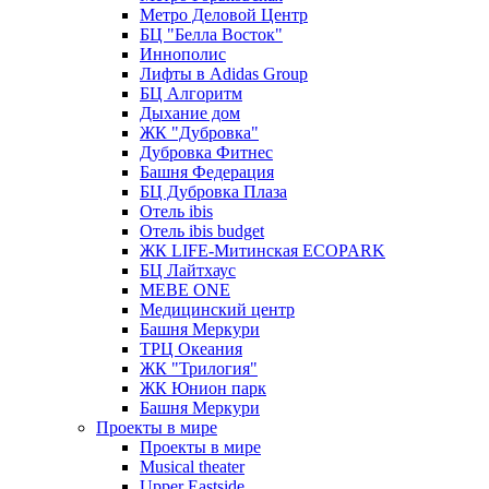
Метро Деловой Центр
БЦ "Белла Восток"
Иннополис
Лифты в Adidas Group
БЦ Алгоритм
Дыхание дом
ЖК "Дубровка"
Дубровка Фитнес
Башня Федерация
БЦ Дубровка Плаза
Отель ibis
Отель ibis budget
ЖК LIFE-Митинская ECOPARK
БЦ Лайтхаус
MEBE ONE
Медицинский центр
Башня Меркури
ТРЦ Океания
ЖК "Трилогия"
ЖК Юнион парк
Башня Меркури
Проекты в мире
Проекты в мире
Musical theater
Upper Eastside