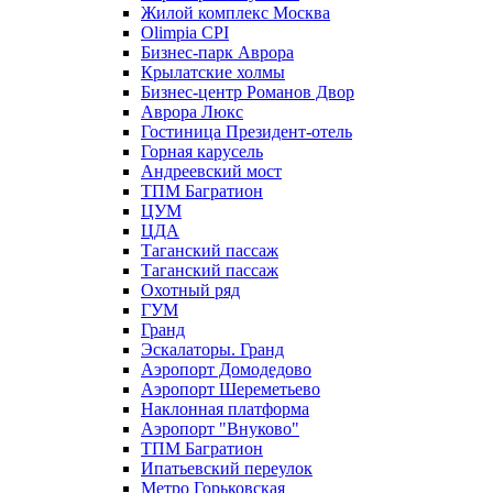
Жилой комплекс Москва
Olimpia CPI
Бизнес-парк Аврора
Крылатские холмы
Бизнес-центр Романов Двор
Аврора Люкс
Гостиница Президент-отель
Горная карусель
Андреевский мост
ТПМ Багратион
ЦУМ
ЦДА
Таганский пассаж
Таганский пассаж
Охотный ряд
ГУМ
Гранд
Эскалаторы. Гранд
Аэропорт Домодедово
Аэропорт Шереметьево
Наклонная платформа
Аэропорт "Внуково"
ТПМ Багратион
Ипатьевский переулок
Метро Горьковская