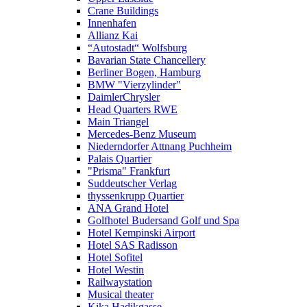
Crane Buildings
Innenhafen
Allianz Kai
“Autostadt“ Wolfsburg
Bavarian State Chancellery
Berliner Bogen, Hamburg
BMW "Vierzylinder"
DaimlerChrysler
Head Quarters RWE
Main Triangel
Mercedes-Benz Museum
Niederndorfer Attnang Puchheim
Palais Quartier
"Prisma" Frankfurt
Suddeutscher Verlag
thyssenkrupp Quartier
ANA Grand Hotel
Golfhotel Budersand Golf und Spa
Hotel Kempinski Airport
Hotel SAS Radisson
Hotel Sofitel
Hotel Westin
Railwaystation
Musical theater
Kika Hadikgasse