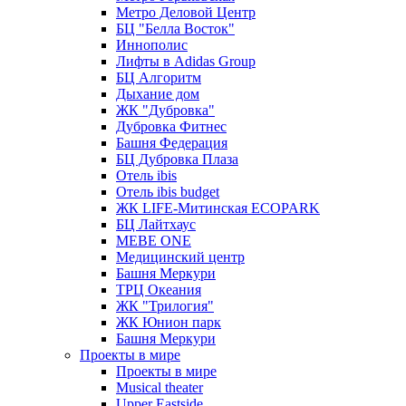
Метро Деловой Центр
БЦ "Белла Восток"
Иннополис
Лифты в Adidas Group
БЦ Алгоритм
Дыхание дом
ЖК "Дубровка"
Дубровка Фитнес
Башня Федерация
БЦ Дубровка Плаза
Отель ibis
Отель ibis budget
ЖК LIFE-Митинская ECOPARK
БЦ Лайтхаус
MEBE ONE
Медицинский центр
Башня Меркури
ТРЦ Океания
ЖК "Трилогия"
ЖК Юнион парк
Башня Меркури
Проекты в мире
Проекты в мире
Musical theater
Upper Eastside