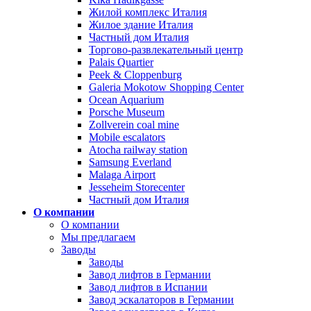
Жилой комплекс Италия
Жилое здание Италия
Частный дом Италия
Торгово-развлекательный центр
Palais Quartier
Peek & Cloppenburg
Galeria Mokotow Shopping Center
Ocean Aquarium
Porsche Museum
Zollverein coal mine
Mobile escalators
Atocha railway station
Samsung Everland
Malaga Airport
Jesseheim Storecenter
Частный дом Италия
О компании
О компании
Мы предлагаем
Заводы
Заводы
Завод лифтов в Германии
Завод лифтов в Испании
Завод эскалаторов в Германии