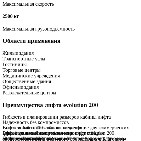
Максимальная скорость
2500 кг
Максимальная грузоподъемность
Области применения
Жилые здания
Транспортные узлы
Гостиницы
Торговые центры
Медицинские учреждения
Общественные здания
Офисные здания
Развлекательные центры
Преимущества лифта evolution 200
Гибкость в планировании размеров кабины лифта
Надежность без компромиссов
Лифт evolution 200 - идеальное решение для коммерческих
Высокая работоспособность и комфорт
Благодаря новейшие технологии лифт evolution 200
Эффективное использование пространства
зданий с высокими требованиями к дизайну и
Лифт evolution 200 работает эффективно, очень тихо и с
Энергоэффективность
обеспечивает эффективную и бесперебойную работу для
работоспособности лифтового оборудования. Благодаря