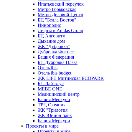
Ипатьевский переулок
Метро Горьковская
Метро Деловой Центр
БЦ "Белла Восток"
Иннополис
Лифты в Adidas Group
БЦ Алгоритм
Дыхание дом
ЖК "Дубровка"
Дубровка Фитнес
Башня Федерация
БЦ Дубровка Плаза
Отель ibis
Отель ibis budget
ЖК LIFE-Митинская ECOPARK
БЦ Лайтхаус
MEBE ONE
Медицинский центр
Башня Меркури
ТРЦ Океания
ЖК "Трилогия"
ЖК Юнион парк
Башня Меркури
Проекты в мире
Проекты в мире