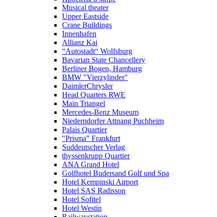
Musical theater
Upper Eastside
Crane Buildings
Innenhafen
Allianz Kai
“Autostadt“ Wolfsburg
Bavarian State Chancellery
Berliner Bogen, Hamburg
BMW "Vierzylinder"
DaimlerChrysler
Head Quarters RWE
Main Triangel
Mercedes-Benz Museum
Niederndorfer Attnang Puchheim
Palais Quartier
"Prisma" Frankfurt
Suddeutscher Verlag
thyssenkrupp Quartier
ANA Grand Hotel
Golfhotel Budersand Golf und Spa
Hotel Kempinski Airport
Hotel SAS Radisson
Hotel Sofitel
Hotel Westin
Railwaystation