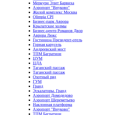
Меркури Элит Барвиха
Аэропорт "Внуково"
Жилой комплекс Москва
Olimpia CPI
Бизнес-парк Аврора
Крылатские холмы
Бизнес-центр Романов Двор
Аврора Люкс
Гостиница Президент-отель
Горная карусель
Андреевский мост
ТПМ Багратион
ЦУМ
ЦДА
Таганский пассаж
Таганский пассаж
Охотный ряд
ГУМ
Гранд
Эскалаторы. Гранд
Аэропорт Домодедово
Аэропорт Шереметьево
Наклонная платформа
Аэропорт "Внуково"
ТПМ Багратион