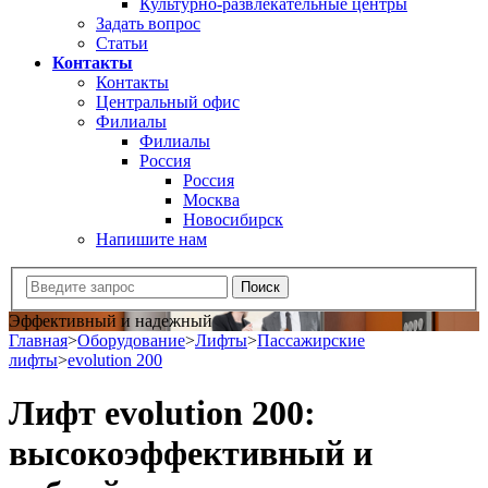
Культурно-развлекательные центры
Задать вопрос
Статьи
Контакты
Контакты
Центральный офис
Филиалы
Филиалы
Россия
Россия
Москва
Новосибирск
Напишите нам
Эффективный и надежный
Главная
>
Оборудование
>
Лифты
>
Пассажирские
лифты
>
evolution 200
Лифт evolution 200:
высокоэффективный и